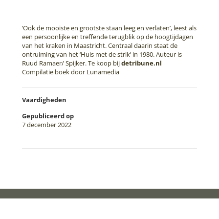
‘Ook de mooiste en grootste staan leeg en verlaten’, leest als
een persoonlijke en treffende terugblik op de hoogtijdagen
van het kraken in Maastricht. Centraal daarin staat de
ontruiming van het ‘Huis met de strik’ in 1980. Auteur is
Ruud Ramaer/ Spijker. Te koop bij
detribune.nl
Compilatie boek door Lunamedia
Vaardigheden
Gepubliceerd op
7 december 2022
←
Brochure Data Matters – Zorg
Logo Greek Freak
→