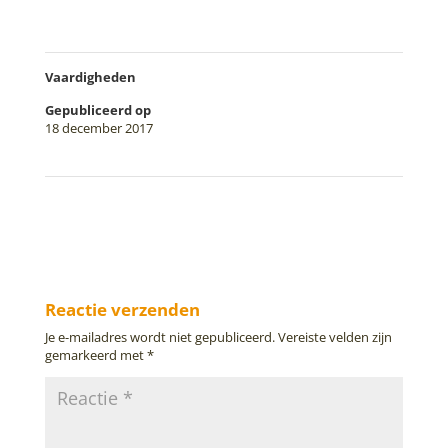
Vaardigheden
Gepubliceerd op
18 december 2017
←
Logo Yoga aan de Kade
Logo Lief & Leed
→
Reactie verzenden
Je e-mailadres wordt niet gepubliceerd.
Vereiste velden zijn
gemarkeerd met
*